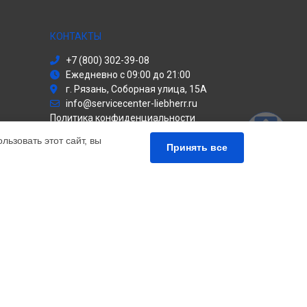
КОНТАКТЫ
+7 (800) 302-39-08
Ежедневно с 09:00 до 21:00
г. Рязань, Соборная улица, 15А
info@servicecenter-liebherr.ru
Политика конфиденциальности
ьзовать этот сайт, вы
Способы оплаты
Принять все
льный сервис Liebherr, мы предлагаем
чных продуктов Либхер. Обратите внимание, что
сь с нашими менеджерами. Также стоит отметить, что
елей.