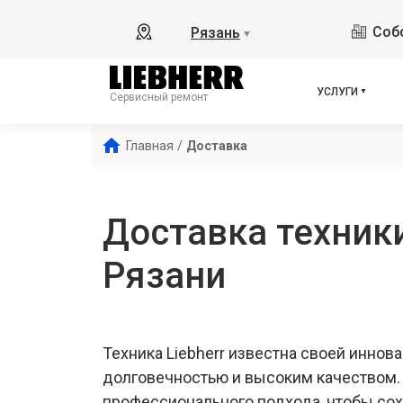
Собо
Рязань
▼
УСЛУГИ
Сервисный ремонт
Главная
/
Доставка
Доставка техники
Рязани
Техника Liebherr известна своей иннов
долговечностью и высоким качеством. 
профессионального подхода, чтобы сох