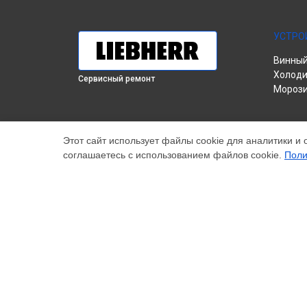
УСТРО
Винны
Холоди
Сервисный ремонт
Морози
Этот сайт использует файлы cookie для аналитики и 
соглашаетесь с использованием файлов cookie.
Поли
Наш центр специализируется на ремонте и техническо
высококачественные услуги постгарантийного ремонт
цены, указанные на нашем сайте, не являются оконч
торговая марка Liebherr, упоминаемая на нашем сайт
© 2026 Специализированный сервисный центр по ремон