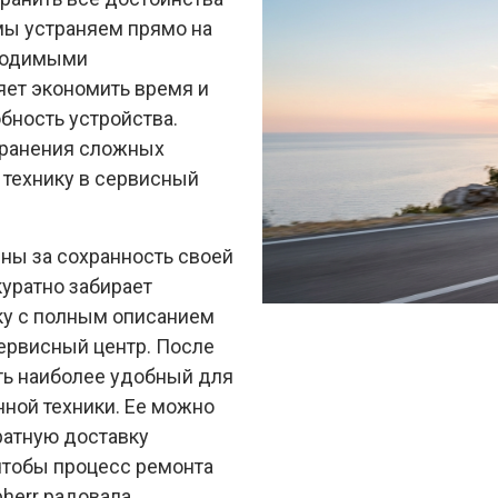
мы устраняем прямо на
бходимыми
яет экономить время и
бность устройства.
транения сложных
 технику в сервисный
йны за сохранность своей
куратно забирает
ку с полным описанием
сервисный центр. После
ть наиболее удобный для
ной техники. Ее можно
братную доставку
чтобы процесс ремонта
bherr радовала