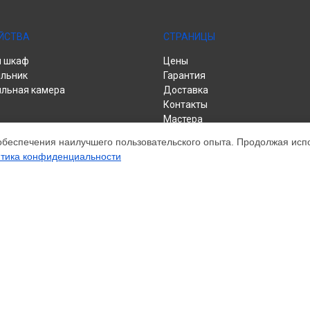
ЙСТВА
СТРАНИЦЫ
й шкаф
Цены
льник
Гарантия
льная камера
Доставка
Контакты
Мастера
Карта сайта
обеспечения наилучшего пользовательского опыта. Продолжая испол
тика конфиденциальности
м обслуживании устройств Liebherr. Хотя мы и не представляем официа
а, включая диагностику, техническое обслуживание и настройку разли
ательными; для получения актуальной информации, пожалуйста, свяжите
е, зарегистрирована и используется нами только для информационных ц
ту Liebherr.